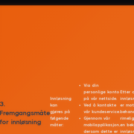
Via din
personlige konto
Etter 
Innløsning
på vår nettside.
innløs
3.
kan
Ved å kontakte
er mott
Fremgangsmåte
gjøres på
vår kundeservice.
behan
følgende
Gjennom vår
rimeli
for innløsning
måter:
mobilapplikasjon,
en bek
dersom dette er
innløsn