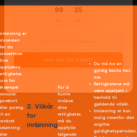
00
33
MIN
SEC
Innløsning er
prosessen
der du
konverterer
KREV DIN 10% RABATT
dine
Du må ha en
opptjente
gyldig konto hos
rettigheter,
oss.
som for
Jeg har allerede gjort krav på rabatten min.
Rettighetene må
eksempel
For å
være opptjent i
bonuser,
kunne
henhold til
gavekort
innløse
gjeldende vilkår.
2. Vilkår
eller poeng,
dine
Innløsning er kun
til en
for
rettigheter,
mulig innenfor den
konkret
må du
innløsning
angitte
belønning
oppfylle
gyldighetsperioden.
eller
følgende