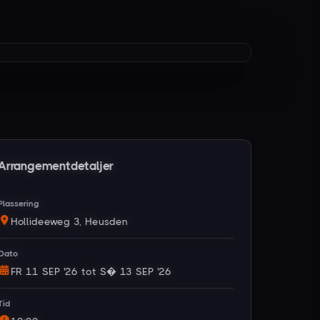
Arrangementdetaljer
Plassering
Hollideeweg 3, Heusden
Dato
FR 11 SEP '26 tot S� 13 SEP '26
Tid