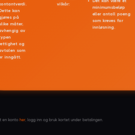
Det kan være et
kontantverdi.
vilkår:
minimumsbeløp
Dette kan
eller antall poeng
gjøres på
som kreves for
ulike måter,
innløsning.
avhengig av
typen
rettighet og
avtalen som
er inngått.
tt en konto
her
, logg inn og bruk kortet under betalingen.