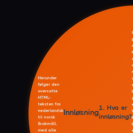
Herunder
følger den
oversatte
HTML-
teksten fra
1. Hva er
Innløsning
nederlandsk
innløsning?
til norsk
(bokmål),
med alle