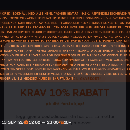
NORSK (BOKMÅL), MED ALLE HTML-TAGGER BEVART: <H2>1. ANVENDELSESOMRÅDE</H
> <P>I DISSE VILKÅRENE FORSTÅS FØLGENDE BEGREPER SOM:</P> <UL> <LI><STRONG
 PERSONEN SOM INNGÅR AVTALE MED TECHNO.</LI> <LI><STRONG>TJENESTER:</STR
 <P>ALLE TILBUD FRA TECHNO ER UTEN FORPLIKTELSER, MED MINDRE ANNET ER UTTR
 HAR AKSEPTERT TILBUDET SKRIFTLIG ELLER VED Å BENYTTE TJENESTENE.</P> <H2>
NNET ER AVTALT.</P> <H3>3.1 BETALINGSBETINGELSER</H3> <P>BETALING SKAL SK
<P>LEVERINGSTIDER ANGITT AV TECHNO ER VEILEDENDE OG IKKE BINDENDE, MED MIN
 TIL KUNDEN VED LEVERING.</P> <H2>5. ANSVAR OG GARANTIER</H2> <P>TECHNO E
×
ELLER FORSETT.</P> <H3>5.1 GARANTI</H3> <P>TECHNO GARANTERER AT TJENESTEN
<P>TECHNO ER IKKE ANSVARLIG FOR FORSINKELSER ELLER MANGLENDE OPPFYLLELSE
VERN</H2> <P>TECHNO BEHANDLER PERSONOPPLYSNINGER I SAMSVAR MED GJELDEND
LIG FOR KUNDENS PERSONOPPLYSNINGER, MED MINDRE ANNET ER AVTALT.</P> <H2>
OSLO TINGRETT SOM FØRSTE INSTANS.</P> <H3>8.1 VOLDGIFT</H3> <P>PARTENE KA
ER</H2> <P>DERSOM EN BESTEMMELSE I DISSE VILKÅRENE SKULLE VÆRE UGYLDIG, F
INGER VIL BLI MEDDELT KUNDEN SKRIFTLIG.</P>
VELKOMMEN TIL FESTIVAL GAVEKORT!
KRAV 10% RABATT
på ditt første kjøp!
Legg igjen e-postadressen din hos oss, så mottar
 13 SEP '26
12:00 — 23:00
18+
du rabattkoden på e-post.