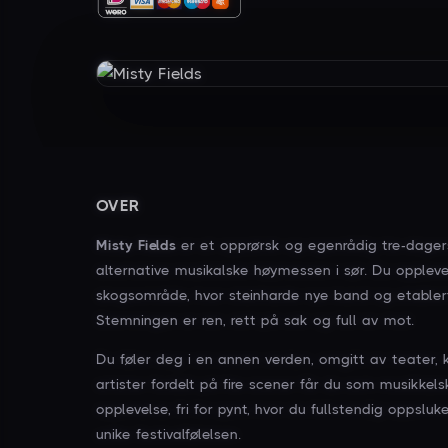
OVER
Misty Fields
er et opprørsk og egenrådig tre-dagers
alternative musikalske høymessen i sør. Du opplev
skogsområde, hvor steinharde nye band og etable
Stemningen er ren, rett på sak og full av mot.
Du føler deg i en annen verden, omgitt av teater, 
artister fordelt på fire scener får du som musikkels
opplevelse, fri for pynt, hvor du fullstendig opps
unike festivalfølelsen.