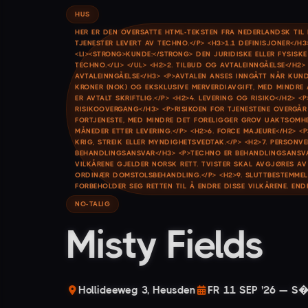
HUS
HER ER DEN OVERSATTE HTML-TEKSTEN FRA NEDERLANDSK TIL 
TJENESTER LEVERT AV TECHNO.</P> <H3>1.1 DEFINISJONER</H3
<LI><STRONG>KUNDE:</STRONG> DEN JURIDISKE ELLER FYSISKE
TECHNO.</LI> </UL> <H2>2. TILBUD OG AVTALEINNGÅELSE</H2>
AVTALEINNGÅELSE</H3> <P>AVTALEN ANSES INNGÅTT NÅR KUNDEN
KRONER (NOK) OG EKSKLUSIVE MERVERDIAVGIFT, MED MINDRE A
ER AVTALT SKRIFTLIG.</P> <H2>4. LEVERING OG RISIKO</H2> 
RISIKOOVERGANG</H3> <P>RISIKOEN FOR TJENESTENE OVERGÅR
FORTJENESTE, MED MINDRE DET FORELIGGER GROV UAKTSOMHET 
MÅNEDER ETTER LEVERING.</P> <H2>6. FORCE MAJEURE</H2> 
KRIG, STREIK ELLER MYNDIGHETSVEDTAK.</P> <H2>7. PERSON
BEHANDLINGSANSVAR</H3> <P>TECHNO ER BEHANDLINGSANSVAR
VILKÅRENE GJELDER NORSK RETT. TVISTER SKAL AVGJØRES AV 
ORDINÆR DOMSTOLSBEHANDLING.</P> <H2>9. SLUTTBESTEMMELS
FORBEHOLDER SEG RETTEN TIL Å ENDRE DISSE VILKÅRENE. ENDR
NO-TALIG
Misty Fields
Hollideeweg 3, Heusden
FR 11 SEP '26 — S�