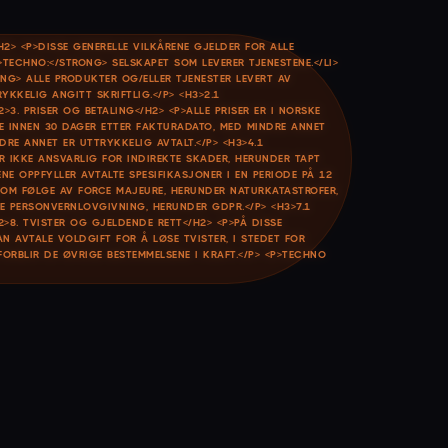
2> <P>DISSE GENERELLE VILKÅRENE GJELDER FOR ALLE
>TECHNO:</STRONG> SELSKAPET SOM LEVERER TJENESTENE.</LI>
ONG> ALLE PRODUKTER OG/ELLER TJENESTER LEVERT AV
YKKELIG ANGITT SKRIFTLIG.</P> <H3>2.1
3. PRISER OG BETALING</H2> <P>ALLE PRISER ER I NORSKE
JE INNEN 30 DAGER ETTER FAKTURADATO, MED MINDRE ANNET
DRE ANNET ER UTTRYKKELIG AVTALT.</P> <H3>4.1
R IKKE ANSVARLIG FOR INDIREKTE SKADER, HERUNDER TAPT
E OPPFYLLER AVTALTE SPESIFIKASJONER I EN PERIODE PÅ 12
 SOM FØLGE AV FORCE MAJEURE, HERUNDER NATURKATASTROFER,
E PERSONVERNLOVGIVNING, HERUNDER GDPR.</P> <H3>7.1
8. TVISTER OG GJELDENDE RETT</H2> <P>PÅ DISSE
N AVTALE VOLDGIFT FOR Å LØSE TVISTER, I STEDET FOR
ORBLIR DE ØVRIGE BESTEMMELSENE I KRAFT.</P> <P>TECHNO