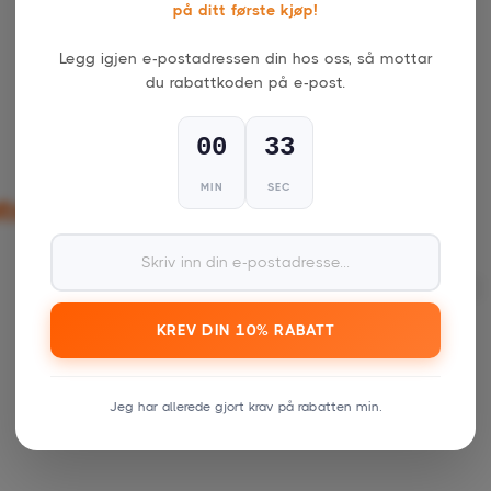
på ditt første kjøp!
Legg igjen e-postadressen din hos oss, så mottar
du rabattkoden på e-post.
00
31
MIN
SEC
tste festivalnieuws
KREV DIN 10% RABATT
Jeg har allerede gjort krav på rabatten min.